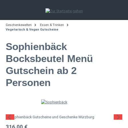
Zum Hauptinhalt springen
Geschenkewelten
Essen & Trinken
Vegetarisch & Vegan Gutscheine
Sophienbäck
Bocksbeutel Menü
Gutschein ab 2
Personen
Bildergalerie überspringen
Regulärer Preis:
316,00 €