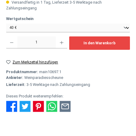
Versandfertig in 1 Tag, Lieferzeit 3-5 Werktage nach
Zahlungseingang
auswählen
Wertgutschein
Produkt Anzahl: Gib den gewünschten Wert ein oder benutze die Schaltflächen um
In den Warenkorb
Zum Merkzettel hinzufügen
Produktnummer:
main10697.1
Anbieter:
Weinparadiesscheune
Lieferzeit:
3-5 Werktage nach Zahlungseingang
Dieses Produkt weiterempfehlen:
Beschreibung