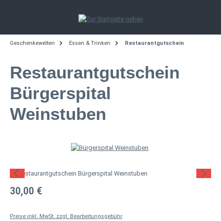
Zum Hauptinhalt springen
Geschenkewelten
Essen & Trinken
Restaurantgutschein
Restaurantgutschein
Bürgerspital
Weinstuben
Bildergalerie überspringen
Regulärer Preis:
30,00 €
Preise inkl. MwSt. zzgl. Bearbeitungsgebühr