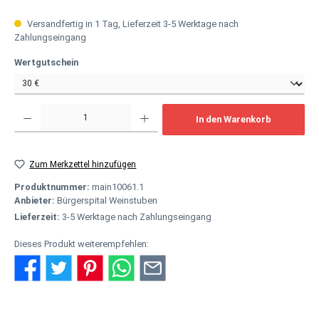
Versandfertig in 1 Tag, Lieferzeit 3-5 Werktage nach
Zahlungseingang
auswählen
Wertgutschein
Produkt Anzahl: Gib den gewünschten Wert ein oder benutze die Schaltflächen um
In den Warenkorb
Zum Merkzettel hinzufügen
Produktnummer:
main10061.1
Anbieter:
Bürgerspital Weinstuben
Lieferzeit:
3-5 Werktage nach Zahlungseingang
Dieses Produkt weiterempfehlen: