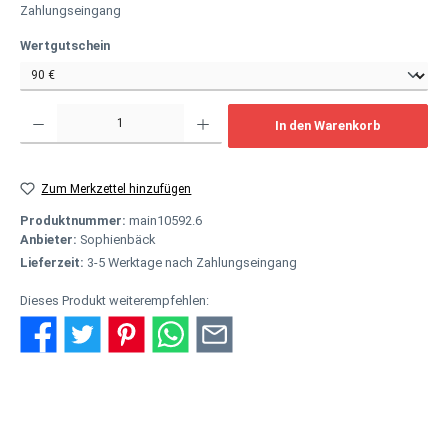
Zahlungseingang
auswählen
Wertgutschein
Produkt Anzahl: Gib den gewünschten Wert ein oder benutze die Schaltflächen um
In den Warenkorb
Zum Merkzettel hinzufügen
Produktnummer:
main10592.6
Anbieter:
Sophienbäck
Lieferzeit:
3-5 Werktage nach Zahlungseingang
Dieses Produkt weiterempfehlen:
Beschreibung