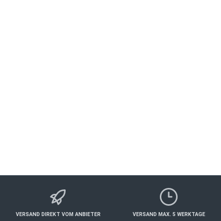
Sophienbäck Gänseessen Gutschein 4
Personen
WÜRZBURG
Essen & Trinken
150,00 €*
Details
VERSAND DIREKT VOM ANBIETER
VERSAND MAX. 5 WERKTAGE