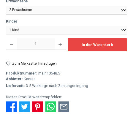
auswählen
Erwachsene
auswählen
Kinder
Produkt Anzahl: Gib den gewünschten Wert ein oder benutze die Schaltflächen um
In den Warenkorb
Zum Merkzettel hinzufügen
Produktnummer:
main10648.5
Anbieter:
Kanuta
Lieferzeit:
3-5 Werktage nach Zahlungseingang
Dieses Produkt weiterempfehlen: