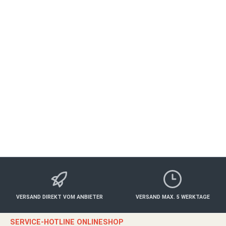
Genuss-Kanutour mit Weinprobe
ALBERTSHOFEN
Freizeit
ab 660,00 €*
Details
VERSAND DIREKT VOM ANBIETER
VERSAND MAX. 5 WERKTAGE
SERVICE-HOTLINE ONLINESHOP