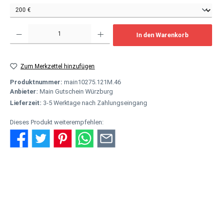
Produkt Anzahl: Gib den gewünschten Wert ein oder benutze die Schaltflächen um
In den Warenkorb
Zum Merkzettel hinzufügen
Produktnummer:
main10275.121M.46
Anbieter:
Main Gutschein Würzburg
Lieferzeit:
3-5 Werktage nach Zahlungseingang
Dieses Produkt weiterempfehlen:
Beschreibung
Einer für alles - als hochwertiges Geschenk Der Main Gutschein ist
bei allen Partnern hier auf mainshop24.de online einlösba…
Mehr