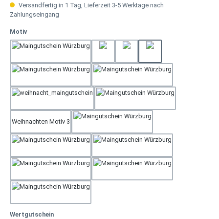
Versandfertig in 1 Tag, Lieferzeit 3-5 Werktage nach
Zahlungseingang
auswählen
Motiv
Weihnachten Motiv 2
Geburtstag 3
Geburtstag 4
Gerburtstag 2
Muttertag
Rose Tisch
Weihnachten Motiv 1
Hochzeit
Weihnachten Motiv 3
Neutral
Rose
Geburtstag 1
Dankeschön
Geschenk
Vatertag
auswählen
Wertgutschein