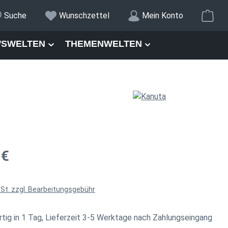
War
Suche
Wunschzettel
Mein Konto
SWELTEN
THEMENWELTEN
is:
 €
wSt. zzgl. Bearbeitungsgebühr
tig in 1 Tag, Lieferzeit 3-5 Werktage nach Zahlungseingang