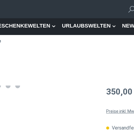
ESCHENKEWELTEN
URLAUBSWELTEN
NEW
e
Regulärer Pre
350,00
Preise inkl. M
Versandfer