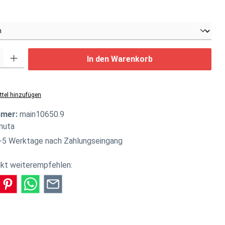
swählen
: Gib den gewünschten Wert ein oder benutze die Schaltflächen um di
In den Warenkorb
tel hinzufügen
mmer:
main10650.9
nuta
-5 Werktage nach Zahlungseingang
kt weiterempfehlen: