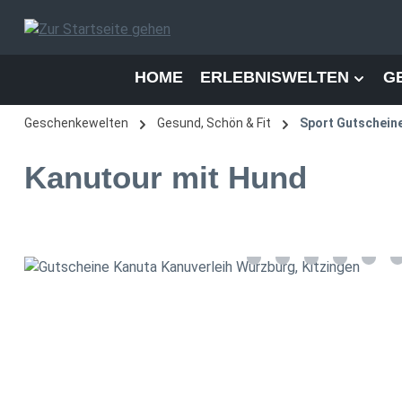
 Hauptinhalt springen
Zur Suche springen
Zur Hauptnavigation springen
HOME
ERLEBNISWELTEN
G
Geschenkewelten
Gesund, Schön & Fit
Sport Gutschein
Kanutour mit Hund
Bildergalerie überspringen