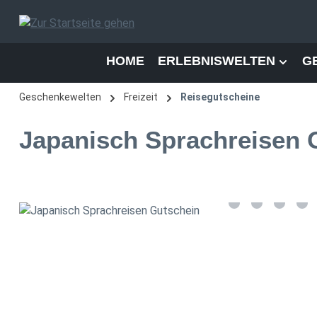
 Hauptinhalt springen
Zur Suche springen
Zur Hauptnavigation springen
HOME
ERLEBNISWELTEN
G
Geschenkewelten
Freizeit
Reisegutscheine
Japanisch Sprachreisen 
Bildergalerie überspringen