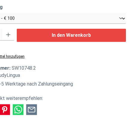
auswählen
ng
: Gib den gewünschten Wert ein oder benutze die Schaltflächen um di
In den Warenkorb
tel hinzufügen
mmer:
SW10748.2
udyLingua
-5 Werktage nach Zahlungseingang
kt weiterempfehlen: