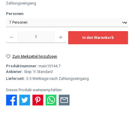
Zahlungseingang
auswählen
Personen
Produkt Anzahl: Gib den gewünschten Wert ein oder benutze die Schaltflächen um
In den Warenkorb
Zum Merkzettel hinzufügen
Produktnummer:
main10144.7
Anbieter:
Step 'n' Standard
Lieferzeit:
3-5 Werktage nach Zahlungseingang
Dieses Produkt weiterempfehlen:
Beschreibung