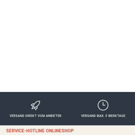
Hochzeitstanzpaket-Tanzkurs
Geschenkgutschein
WÜRZBURG
Freizeit
299,00 €*
Details
VERSAND DIREKT VOM ANBIETER
VERSAND MAX. 5 WERKTAGE
SERVICE-HOTLINE ONLINESHOP