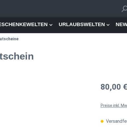
ESCHENKEWELTEN
URLAUBSWELTEN
NEW
utscheine
tschein
Regulärer Pre
80,00 
Preise inkl. M
Versandfer