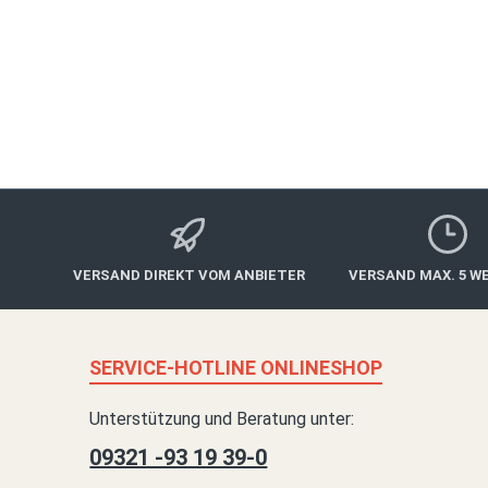
hochwertiger Aufmachung auf dem Postweg. Durch
Gutschein ist ab Bestelldatum 3 
VERSAND DIREKT VOM ANBIETER
VERSAND MAX. 5 W
SERVICE-HOTLINE ONLINESHOP
Unterstützung und Beratung unter:
09321 -93 19 39-0