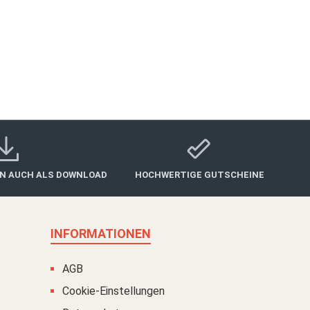
Form dem Beschenkten besondere Freude. Der Main
te:>> Main Gutschein als Download
IN AUCH ALS DOWNLOAD
HOCHWERTIGE GUTSCHEINE
INFORMATIONEN
AGB
Cookie-Einstellungen