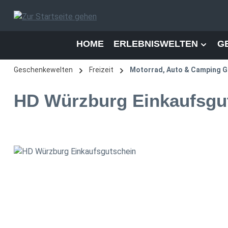
 Hauptinhalt springen
Zur Suche springen
Zur Hauptnavigation springen
HOME
ERLEBNISWELTEN
G
Geschenkewelten
Freizeit
Motorrad, Auto & Camping G
HD Würzburg Einkaufsgu
Bildergalerie überspringen