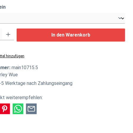
auswählen
ein
: Gib den gewünschten Wert ein oder benutze die Schaltflächen um di
In den Warenkorb
tel hinzufügen
mmer:
main10715.5
rley Wue
-5 Werktage nach Zahlungseingang
kt weiterempfehlen: