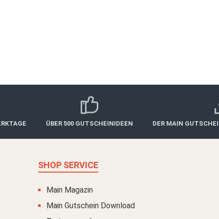
 die edle Verarbeitung inklusive Einschuber bereitet diese 
ALLE ORTE
Jahre gültig. Wer den Gutschein lieber sofort ausdrucken möch
Postversand
ab 30,00 €*
ERKTAGE
ÜBER 500 GUTSCHEINIDEEN
DER MAIN GUTSCHE
SHOP SERVICE
Main Magazin
Main Gutschein Download