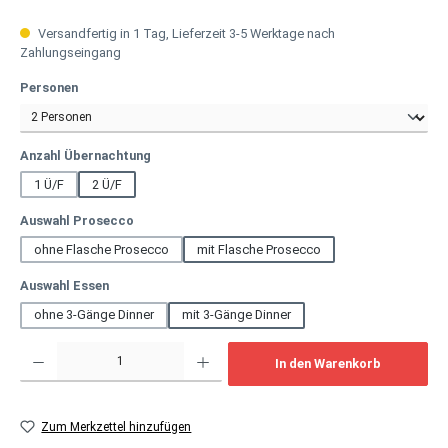
Versandfertig in 1 Tag, Lieferzeit 3-5 Werktage nach
Zahlungseingang
auswählen
Personen
auswählen
Anzahl Übernachtung
1 Ü/F
2 Ü/F
auswählen
Auswahl Prosecco
ohne Flasche Prosecco
mit Flasche Prosecco
auswählen
Auswahl Essen
ohne 3-Gänge Dinner
mit 3-Gänge Dinner
Produkt Anzahl: Gib den gewünschten Wert ein oder benutze die Schaltflächen um
In den Warenkorb
Zum Merkzettel hinzufügen