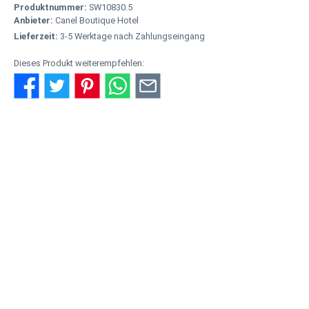
Produktnummer:
SW10830.5
Anbieter:
Canel Boutique Hotel
Lieferzeit:
3-5 Werktage nach Zahlungseingang
Dieses Produkt weiterempfehlen:
Beschreibung
Zeit zu zweit, stilvoll genießen: Verschenke mit diesem exklusiven
Arrangement eine besondere Auszeit im Canel Boutique Hote…
Mehr
Eigenschaften
Anbieter
Bewertungen