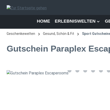
 Hauptinhalt springen
Zur Suche springen
Zur Hauptnavigation springen
HOME
ERLEBNISWELTEN
G
Geschenkewelten
Gesund, Schön & Fit
Sport Gutschein
Gutschein Paraplex Esc
Bildergalerie überspringen