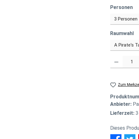
au
Personen
a
Raumwahl
Produkt Anzahl
Zum Merkzet
Produktnu
Anbieter:
Pa
Lieferzeit:
3
Dieses Produ