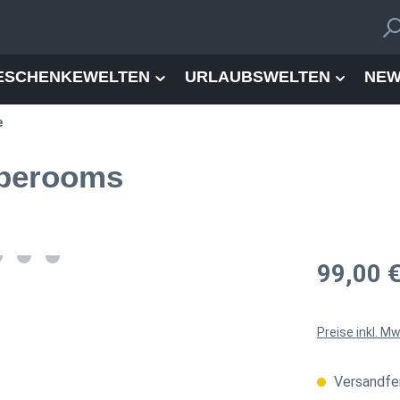
ESCHENKEWELTEN
URLAUBSWELTEN
NEW
e
aperooms
Regulärer Pre
99,00 
Preise inkl. M
Versandfer