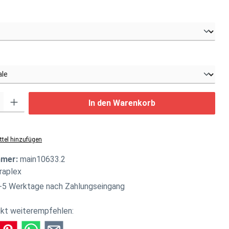
swählen
uswählen
: Gib den gewünschten Wert ein oder benutze die Schaltflächen um di
In den Warenkorb
tel hinzufügen
mmer:
main10633.2
raplex
-5 Werktage nach Zahlungseingang
kt weiterempfehlen: