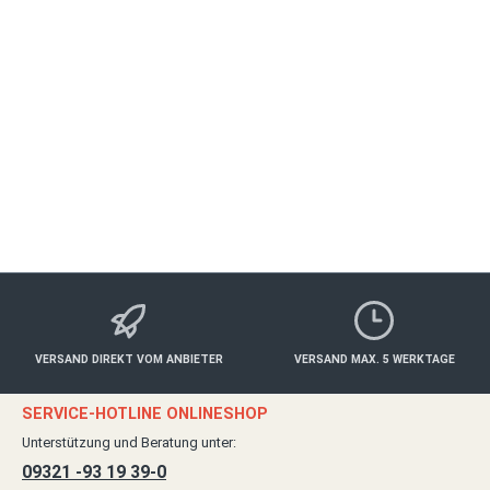
ALLE ORTE
Postversand
ab 30,00 €*
Details
VERSAND DIREKT VOM ANBIETER
VERSAND MAX. 5 WERKTAGE
SERVICE-HOTLINE ONLINESHOP
Unterstützung und Beratung unter:
09321 -93 19 39-0