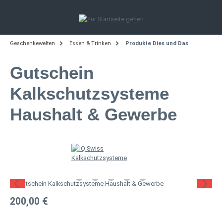
Zum Hauptinhalt springen
Geschenkewelten
Essen & Trinken
Produkte Dies und Das
Gutschein
Kalkschutzsysteme
Haushalt & Gewerbe
Bildergalerie überspringen
Regulärer Preis:
200,00 €