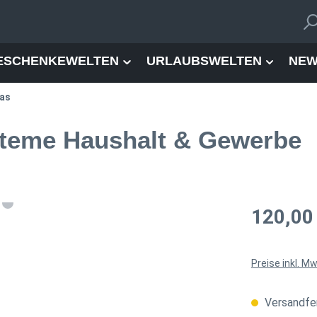
ESCHENKEWELTEN
URLAUBSWELTEN
NEW
Das
steme Haushalt & Gewerbe
Regulärer Pre
120,00
Preise inkl. M
Versandfer