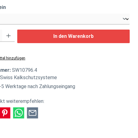
auswählen
ein
: Gib den gewünschten Wert ein oder benutze die Schaltflächen um di
In den Warenkorb
tel hinzufügen
mmer:
SW10796.4
 Swiss Kalkschutzsysteme
-5 Werktage nach Zahlungseingang
kt weiterempfehlen: