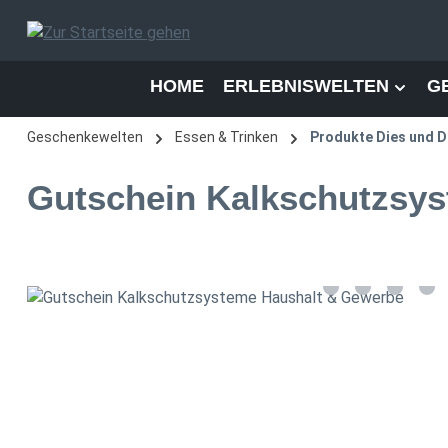
 Hauptinhalt springen
Zur Suche springen
Zur Hauptnavigation springen
HOME
ERLEBNISWELTEN
G
Geschenkewelten
Essen & Trinken
Produkte Dies und 
Gutschein Kalkschutzsy
Bildergalerie überspringen