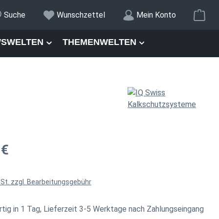
War
Suche
Wunschzettel
Mein Konto
SWELTEN
THEMENWELTEN
is:
 €
wSt. zzgl. Bearbeitungsgebühr
tig in 1 Tag, Lieferzeit 3-5 Werktage nach Zahlungseingang