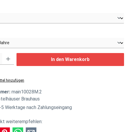
swählen
wählen
: Gib den gewünschten Wert ein oder benutze die Schaltflächen um di
In den Warenkorb
tel hinzufügen
mmer:
main10028M.2
stelhäuser Brauhaus
-5 Werktage nach Zahlungseingang
kt weiterempfehlen: