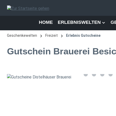
 Hauptinhalt springen
Zur Suche springen
Zur Hauptnavigation springen
HOME
ERLEBNISWELTEN
G
Geschenkewelten
Freizeit
Erlebnis Gutscheine
Gutschein Brauerei Besi
Bildergalerie überspringen