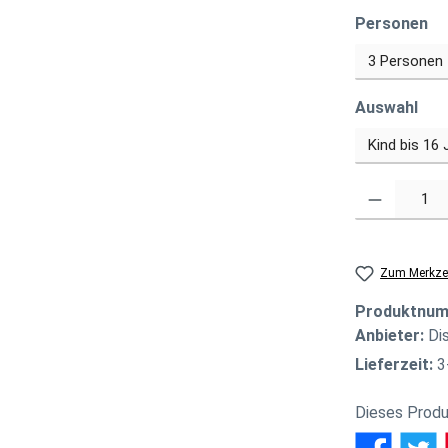
au
Personen
aus
Auswahl
Produkt Anzahl
Zum Merkzet
Produktnu
Anbieter:
Di
Lieferzeit:
3
Dieses Produ