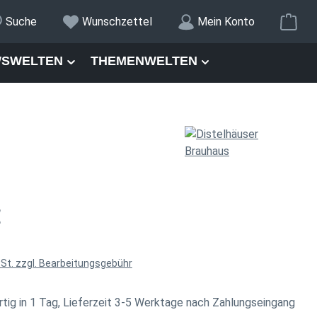
War
Suche
Wunschzettel
Mein Konto
SWELTEN
THEMENWELTEN
is:
€
wSt. zzgl. Bearbeitungsgebühr
tig in 1 Tag, Lieferzeit 3-5 Werktage nach Zahlungseingang