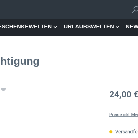
ESCHENKEWELTEN
URLAUBSWELTEN
NEW
chtigung
Regulärer Pre
24,00 
Preise inkl. M
Versandfer