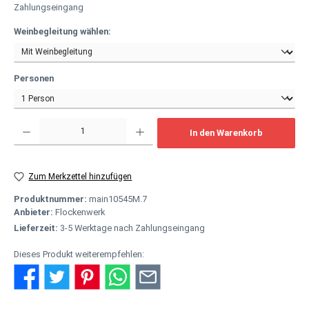
Zahlungseingang
auswählen
Weinbegleitung wählen:
auswählen
Personen
Produkt Anzahl: Gib den gewünschten Wert ein oder benutze die Schaltflächen um
In den Warenkorb
Zum Merkzettel hinzufügen
Produktnummer:
main10545M.7
Anbieter:
Flockenwerk
Lieferzeit:
3-5 Werktage nach Zahlungseingang
Dieses Produkt weiterempfehlen: