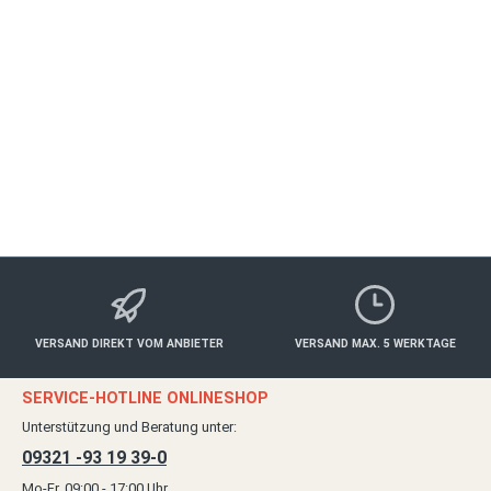
OCHSENFURT
Essen & Trinken
ab 50,00 €*
Details
VERSAND DIREKT VOM ANBIETER
VERSAND MAX. 5 WERKTAGE
SERVICE-HOTLINE ONLINESHOP
Unterstützung und Beratung unter:
09321 -93 19 39-0
Mo-Fr, 09:00 - 17:00 Uhr