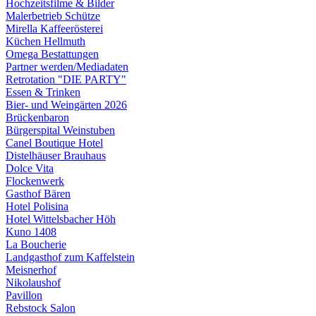
Hochzeitsfilme & Bilder
Malerbetrieb Schütze
Mirella Kaffeerösterei
Küchen Hellmuth
Omega Bestattungen
Partner werden/Mediadaten
Retrotation "DIE PARTY"
Essen & Trinken
Bier- und Weingärten 2026
Brückenbaron
Bürgerspital Weinstuben
Canel Boutique Hotel
Distelhäuser Brauhaus
Dolce Vita
Flockenwerk
Gasthof Bären
Hotel Polisina
Hotel Wittelsbacher Höh
Kuno 1408
La Boucherie
Landgasthof zum Kaffelstein
Meisnerhof
Nikolaushof
Pavillon
Rebstock Salon