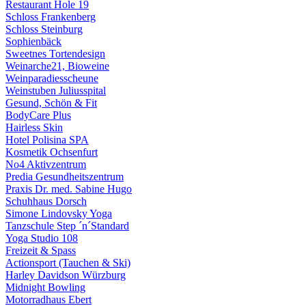
Restaurant Hole 19
Schloss Frankenberg
Schloss Steinburg
Sophienbäck
Sweetnes Tortendesign
Weinarche21, Bioweine
Weinparadiesscheune
Weinstuben Juliusspital
Gesund, Schön & Fit
BodyCare Plus
Hairless Skin
Hotel Polisina SPA
Kosmetik Ochsenfurt
No4 Aktivzentrum
Predia Gesundheitszentrum
Praxis Dr. med. Sabine Hugo
Schuhhaus Dorsch
Simone Lindovsky Yoga
Tanzschule Step ´n´Standard
Yoga Studio 108
Freizeit & Spass
Actionsport (Tauchen & Ski)
Harley Davidson Würzburg
Midnight Bowling
Motorradhaus Ebert