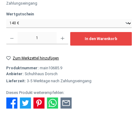
Zahlungseingang
auswählen
Wertgutschein
Produkt Anzahl: Gib den gewünschten Wert ein oder benutze die Schaltflächen um
In den Warenkorb
Zum Merkzettel hinzufügen
Produktnummer:
main10685.9
Anbieter:
Schuhhaus Dorsch
Lieferzeit:
3-5 Werktage nach Zahlungseingang
Dieses Produkt weiterempfehlen:
Beschreibung