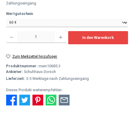
Zahlungseingang
auswählen
Wertgutschein
Produkt Anzahl: Gib den gewünschten Wert ein oder benutze die Schaltflächen um
In den Warenkorb
Zum Merkzettel hinzufügen
Produktnummer:
main10685.3
Anbieter:
Schuhhaus Dorsch
Lieferzeit:
3-5 Werktage nach Zahlungseingang
Dieses Produkt weiterempfehlen:
Beschreibung