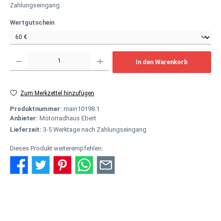
Zahlungseingang
auswählen
Wertgutschein
Produkt Anzahl: Gib den gewünschten Wert ein oder benutze die Schaltflächen um
In den Warenkorb
Zum Merkzettel hinzufügen
Produktnummer:
main10198.1
Anbieter:
Motorradhaus Ebert
Lieferzeit:
3-5 Werktage nach Zahlungseingang
Dieses Produkt weiterempfehlen:
Beschreibung