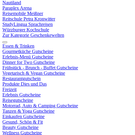
Nautiland
Paraplex Arena
Reisemobile Meißner
Reitschule Petra Kronwitter
StudyLingua Sprachreisen
Würzburger Kochschule
Zur Kategorie Geschenkewelten
Essen & Trinken
Gourmetküche Gutscheine
Erlebnis-Menü Gutscheine
Dinner for Two Gutscheine
Frühstück - Brunch - Buffet Gutscheine
Vegetarisch & Vegan Gutscheine
Restaurantgutschein
Produkte Dies und Das
Freizeit
Erlebnis Gutscheine
Reisegutscheine
Motorrad, Auto & Camping Gutscheine
Tanzen & Yoga Gutscheine
Einkaufen Gutscheine
Gesund, Schön & Fit
Beauty Gutscheine
Wellness Gutscheine