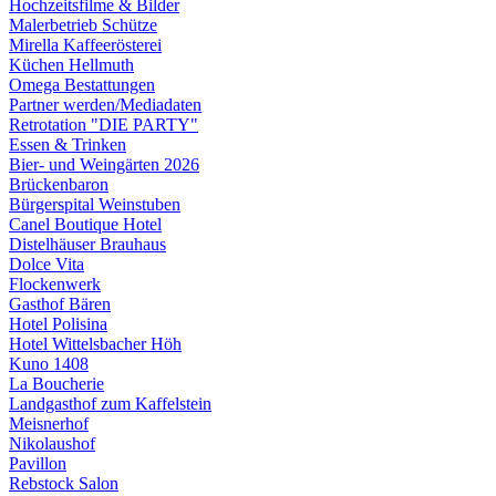
Hochzeitsfilme & Bilder
Malerbetrieb Schütze
Mirella Kaffeerösterei
Küchen Hellmuth
Omega Bestattungen
Partner werden/Mediadaten
Retrotation "DIE PARTY"
Essen & Trinken
Bier- und Weingärten 2026
Brückenbaron
Bürgerspital Weinstuben
Canel Boutique Hotel
Distelhäuser Brauhaus
Dolce Vita
Flockenwerk
Gasthof Bären
Hotel Polisina
Hotel Wittelsbacher Höh
Kuno 1408
La Boucherie
Landgasthof zum Kaffelstein
Meisnerhof
Nikolaushof
Pavillon
Rebstock Salon