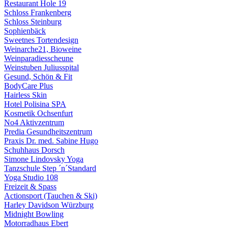
Restaurant Hole 19
Schloss Frankenberg
Schloss Steinburg
Sophienbäck
Sweetnes Tortendesign
Weinarche21, Bioweine
Weinparadiesscheune
Weinstuben Juliusspital
Gesund, Schön & Fit
BodyCare Plus
Hairless Skin
Hotel Polisina SPA
Kosmetik Ochsenfurt
No4 Aktivzentrum
Predia Gesundheitszentrum
Praxis Dr. med. Sabine Hugo
Schuhhaus Dorsch
Simone Lindovsky Yoga
Tanzschule Step ´n´Standard
Yoga Studio 108
Freizeit & Spass
Actionsport (Tauchen & Ski)
Harley Davidson Würzburg
Midnight Bowling
Motorradhaus Ebert