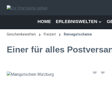
 Hauptinhalt springen
Zur Suche springen
Zur Hauptnavigation springen
HOME
ERLEBNISWELTEN
G
Geschenkewelten
Freizeit
Reisegutscheine
Einer für alles Postversa
Bildergalerie überspringen