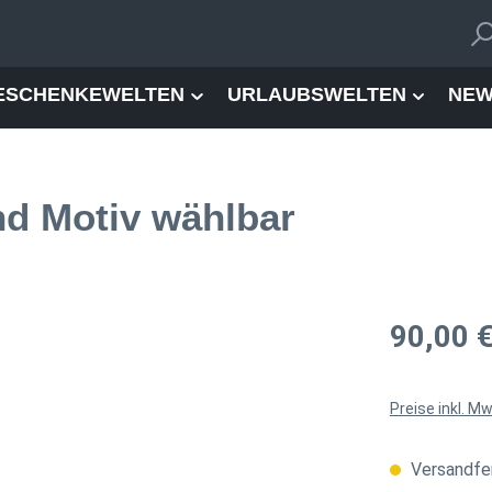
ESCHENKEWELTEN
URLAUBSWELTEN
NEW
nd Motiv wählbar
Regulärer Pre
90,00 
Preise inkl. M
Versandfer