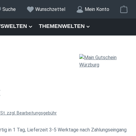
War
Suche
Wunschzettel
Mein Konto
SWELTEN
THEMENWELTEN
is:
€
wSt. zzgl. Bearbeitungsgebühr
tig in 1 Tag, Lieferzeit 3-5 Werktage nach Zahlungseingang