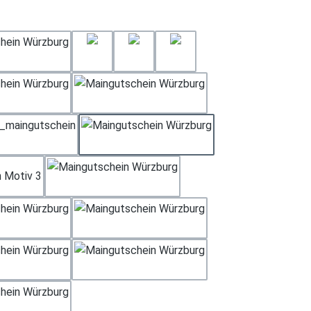
hlen
Weihnachten Motiv 2
Geburtstag 3
Geburtstag 4
Gerburtstag 2
Muttertag
Rose Tisch
Weihnachten Motiv 1
Hochzeit
 Motiv 3
Neutral
Rose
Geburtstag 1
Dankeschön
Geschenk
Vatertag