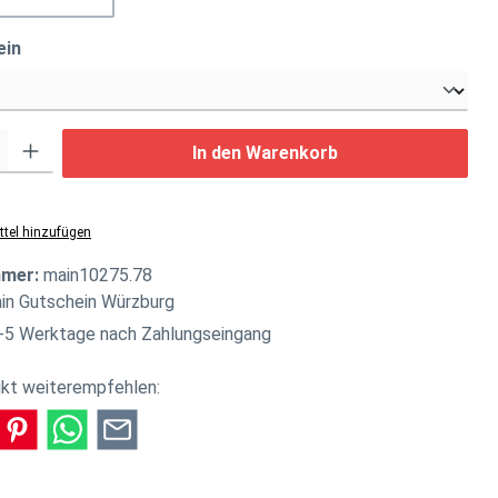
auswählen
ein
: Gib den gewünschten Wert ein oder benutze die Schaltflächen um di
In den Warenkorb
tel hinzufügen
mmer:
main10275.78
in Gutschein Würzburg
-5 Werktage nach Zahlungseingang
kt weiterempfehlen: