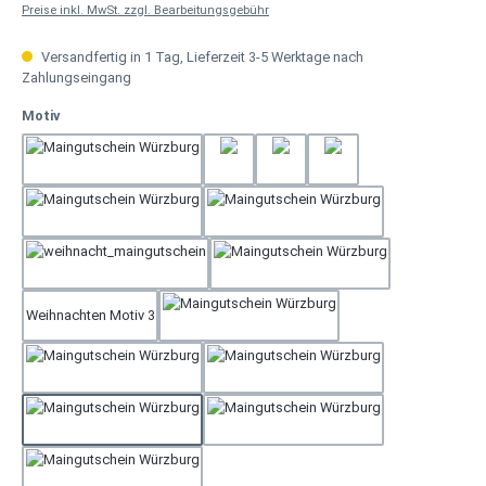
Preise inkl. MwSt. zzgl. Bearbeitungsgebühr
Versandfertig in 1 Tag, Lieferzeit 3-5 Werktage nach
Zahlungseingang
auswählen
Motiv
Weihnachten Motiv 2
Geburtstag 3
Geburtstag 4
Gerburtstag 2
Muttertag
Rose Tisch
Weihnachten Motiv 1
Hochzeit
Weihnachten Motiv 3
Neutral
Rose
Geburtstag 1
Dankeschön
Geschenk
Vatertag