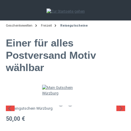
Zum Hauptinhalt springen
Geschenkewelten
Freizeit
Reisegutscheine
Einer für alles
Postversand Motiv
wählbar
Bildergalerie überspringen
Regulärer Preis:
50,00 €