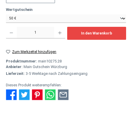
auswählen
Wertgutschein
Produkt Anzahl: Gib den gewünschten Wert ein oder benutze die Schaltflächen um
In den Warenkorb
Zum Merkzettel hinzufügen
Produktnummer:
main10275.28
Anbieter:
Main Gutschein Würzburg
Lieferzeit:
3-5 Werktage nach Zahlungseingang
Dieses Produkt weiterempfehlen:
Beschreibung
Einer für alles - als hochwertiges Geschenk Der Main Gutschein ist