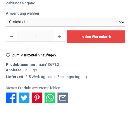
Zahlungseingang
auswählen
Anwendung wählen
Produkt Anzahl: Gib den gewünschten Wert ein oder benutze die Schaltflächen um
In den Warenkorb
Zum Merkzettel hinzufügen
Produktnummer:
main10671.2
Anbieter:
Dr Hugo
Lieferzeit:
3-5 Werktage nach Zahlungseingang
Dieses Produkt weiterempfehlen:
Beschreibung