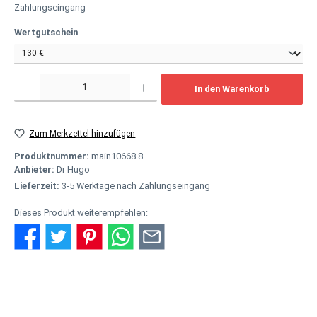
Zahlungseingang
auswählen
Wertgutschein
Produkt Anzahl: Gib den gewünschten Wert ein oder benutze die Schaltflächen um
In den Warenkorb
Zum Merkzettel hinzufügen
Produktnummer:
main10668.8
Anbieter:
Dr Hugo
Lieferzeit:
3-5 Werktage nach Zahlungseingang
Dieses Produkt weiterempfehlen:
Beschreibung