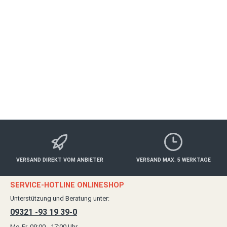
BOLZHAUSEN
Essen & Trinken
250,00 €*
Details
VERSAND DIREKT VOM ANBIETER
VERSAND MAX. 5 WERKTAGE
SERVICE-HOTLINE ONLINESHOP
Unterstützung und Beratung unter:
09321 -93 19 39-0
Mo-Fr, 09:00 - 17:00 Uhr