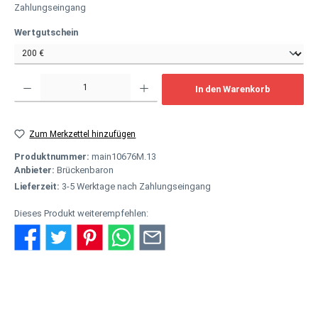
Zahlungseingang
auswählen
Wertgutschein
Produkt Anzahl: Gib den gewünschten Wert ein oder benutze die Schaltflächen um
In den Warenkorb
Zum Merkzettel hinzufügen
Produktnummer:
main10676M.13
Anbieter:
Brückenbaron
Lieferzeit:
3-5 Werktage nach Zahlungseingang
Dieses Produkt weiterempfehlen:
Beschreibung