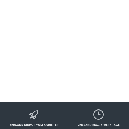
Brückenbaron Baron.ess 7-Gang-Menü
BOLZHAUSEN
Essen & Trinken
ab 155,00 €*
Details
VERSAND DIREKT VOM ANBIETER
VERSAND MAX. 5 WERKTAGE