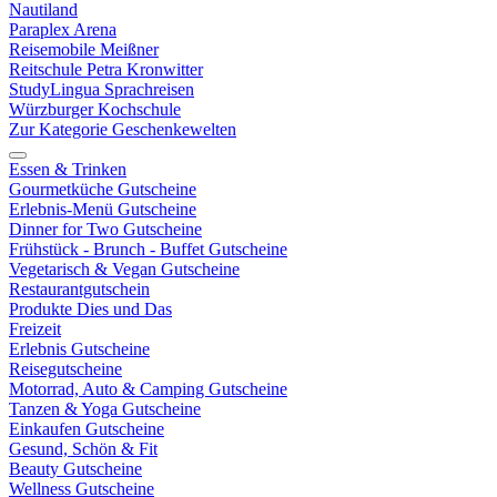
Nautiland
Paraplex Arena
Reisemobile Meißner
Reitschule Petra Kronwitter
StudyLingua Sprachreisen
Würzburger Kochschule
Zur Kategorie Geschenkewelten
Essen & Trinken
Gourmetküche Gutscheine
Erlebnis-Menü Gutscheine
Dinner for Two Gutscheine
Frühstück - Brunch - Buffet Gutscheine
Vegetarisch & Vegan Gutscheine
Restaurantgutschein
Produkte Dies und Das
Freizeit
Erlebnis Gutscheine
Reisegutscheine
Motorrad, Auto & Camping Gutscheine
Tanzen & Yoga Gutscheine
Einkaufen Gutscheine
Gesund, Schön & Fit
Beauty Gutscheine
Wellness Gutscheine