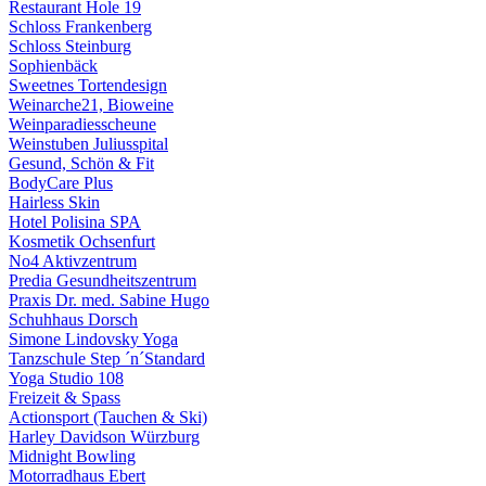
Restaurant Hole 19
Schloss Frankenberg
Schloss Steinburg
Sophienbäck
Sweetnes Tortendesign
Weinarche21, Bioweine
Weinparadiesscheune
Weinstuben Juliusspital
Gesund, Schön & Fit
BodyCare Plus
Hairless Skin
Hotel Polisina SPA
Kosmetik Ochsenfurt
No4 Aktivzentrum
Predia Gesundheitszentrum
Praxis Dr. med. Sabine Hugo
Schuhhaus Dorsch
Simone Lindovsky Yoga
Tanzschule Step ´n´Standard
Yoga Studio 108
Freizeit & Spass
Actionsport (Tauchen & Ski)
Harley Davidson Würzburg
Midnight Bowling
Motorradhaus Ebert