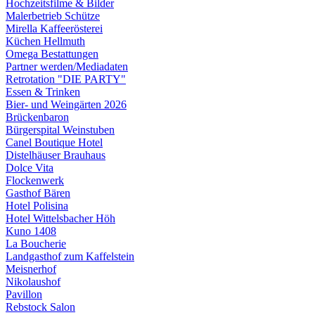
Hochzeitsfilme & Bilder
Malerbetrieb Schütze
Mirella Kaffeerösterei
Küchen Hellmuth
Omega Bestattungen
Partner werden/Mediadaten
Retrotation "DIE PARTY"
Essen & Trinken
Bier- und Weingärten 2026
Brückenbaron
Bürgerspital Weinstuben
Canel Boutique Hotel
Distelhäuser Brauhaus
Dolce Vita
Flockenwerk
Gasthof Bären
Hotel Polisina
Hotel Wittelsbacher Höh
Kuno 1408
La Boucherie
Landgasthof zum Kaffelstein
Meisnerhof
Nikolaushof
Pavillon
Rebstock Salon