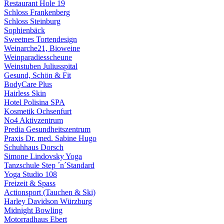
Restaurant Hole 19
Schloss Frankenberg
Schloss Steinburg
Sophienbäck
Sweetnes Tortendesign
Weinarche21, Bioweine
Weinparadiesscheune
Weinstuben Juliusspital
Gesund, Schön & Fit
BodyCare Plus
Hairless Skin
Hotel Polisina SPA
Kosmetik Ochsenfurt
No4 Aktivzentrum
Predia Gesundheitszentrum
Praxis Dr. med. Sabine Hugo
Schuhhaus Dorsch
Simone Lindovsky Yoga
Tanzschule Step ´n´Standard
Yoga Studio 108
Freizeit & Spass
Actionsport (Tauchen & Ski)
Harley Davidson Würzburg
Midnight Bowling
Motorradhaus Ebert