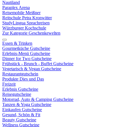
Nautiland
Paraplex Arena
Reisemobile Meißner
Reitschule Petra Kronwitter
StudyLingua Sprachreisen
Würzburger Kochschule
Zur Kategorie Geschenkewelten
Essen & Trinken
Gourmetküche Gutscheine
Erlebnis-Menü Gutscheine
Dinner for Two Gutscheine
Frühstück - Brunch - Buffet Gutscheine
Vegetarisch & Vegan Gutscheine
Restaurantgutschein
Produkte Dies und Das
Freizeit
Erlebnis Gutscheine
Reisegutscheine
Motorrad, Auto & Camping Gutscheine
Tanzen & Yoga Gutscheine
Einkaufen Gutscheine
Gesund, Schön & Fit
Beauty Gutscheine
Wellness Gutscheine