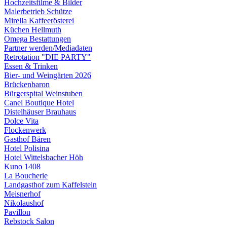
Hochzeitsfilme & Bilder
Malerbetrieb Schütze
Mirella Kaffeerösterei
Küchen Hellmuth
Omega Bestattungen
Partner werden/Mediadaten
Retrotation "DIE PARTY"
Essen & Trinken
Bier- und Weingärten 2026
Brückenbaron
Bürgerspital Weinstuben
Canel Boutique Hotel
Distelhäuser Brauhaus
Dolce Vita
Flockenwerk
Gasthof Bären
Hotel Polisina
Hotel Wittelsbacher Höh
Kuno 1408
La Boucherie
Landgasthof zum Kaffelstein
Meisnerhof
Nikolaushof
Pavillon
Rebstock Salon